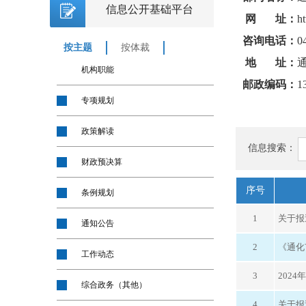
信息公开基础平台
网 址：
h
咨询电话：
0
按主题
按体裁
地 址：
机构职能
邮政编码：
1
专项规划
政策解读
信息搜索：
财政预决算
序号
条例规划
1
关于报
通知公告
2
《通化
工作动态
3
202
综合政务（其他）
4
关于报